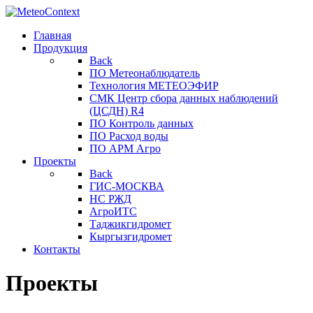
Главная
Продукция
Back
ПО Метеонаблюдатель
Технология МЕТЕОЭФИР
СМК Центр сбора данных наблюдений
(ЦСДН) R4
ПО Контроль данных
ПО Расход воды
ПО АРМ Агро
Проекты
Back
ГИС-МОСКВА
НС РЖД
АгроИТС
Таджикгидромет
Кыргызгидромет
Контакты
Проекты