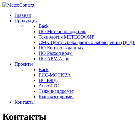
Главная
Продукция
Back
ПО Метеонаблюдатель
Технология МЕТЕОЭФИР
СМК Центр сбора данных наблюдений (ЦСДН
ПО Контроль данных
ПО Расход воды
ПО АРМ Агро
Проекты
Back
ГИС-МОСКВА
НС РЖД
АгроИТС
Таджикгидромет
Кыргызгидромет
Контакты
Контакты