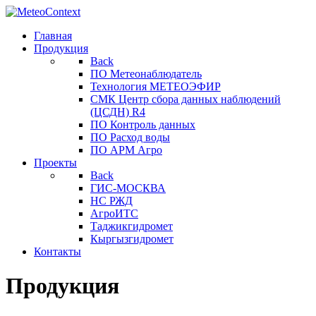
Главная
Продукция
Back
ПО Метеонаблюдатель
Технология МЕТЕОЭФИР
СМК Центр сбора данных наблюдений
(ЦСДН) R4
ПО Контроль данных
ПО Расход воды
ПО АРМ Агро
Проекты
Back
ГИС-МОСКВА
НС РЖД
АгроИТС
Таджикгидромет
Кыргызгидромет
Контакты
Продукция